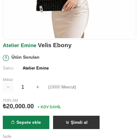
Velis Ebony
Atelier Emine
Ürün Soruları
Satıcı
Atelier Emine
Miktar
(
10000
Mevcut)
TOPLAM
₺20,000.00
+ KDV DAHİL
Sepete ekle
Şimdi al
İade