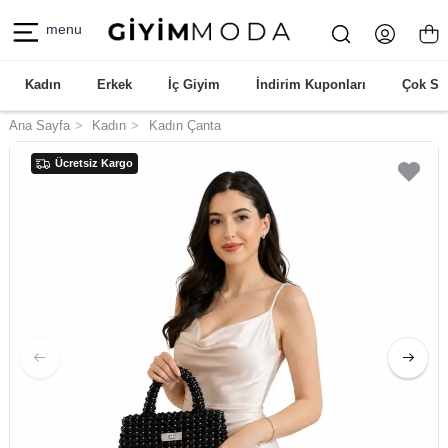
menu
Kadın
Erkek
İç Giyim
İndirim Kuponları
Çok Sa
Ana Sayfa
Kadın
Kadın Çanta
Ücretsiz Kargo
Ücretsiz Kargo
Ücretsiz Kargo
Ücretsiz Kargo
Ücretsiz Kargo
Ücretsiz Kargo