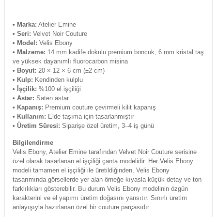
• Marka:
Atelier Emine
• Seri:
Velvet Noir Couture
• Model:
Velis Ebony
• Malzeme:
14 mm kadife dokulu premium boncuk, 6 mm kristal taş
ve yüksek dayanımlı fluorocarbon misina
• Boyut:
20 × 12 × 6 cm (±2 cm)
• Kulp:
Kendinden kulplu
• İşçilik:
%100 el işçiliği
• Astar:
Saten astar
• Kapanış:
Premium couture çevirmeli kilit kapanış
• Kullanım:
Elde taşıma için tasarlanmıştır
• Üretim Süresi:
Siparişe özel üretim, 3–4 iş günü
Bilgilendirme
Velis Ebony, Atelier Emine tarafından Velvet Noir Couture serisine
özel olarak tasarlanan el işçiliği çanta modelidir. Her Velis Ebony
modeli tamamen el işçiliği ile üretildiğinden, Velis Ebony
tasarımında görsellerde yer alan örneğe kıyasla küçük detay ve ton
farklılıkları gösterebilir. Bu durum Velis Ebony modelinin özgün
karakterini ve el yapımı üretim doğasını yansıtır. Sınırlı üretim
anlayışıyla hazırlanan özel bir couture parçasıdır.