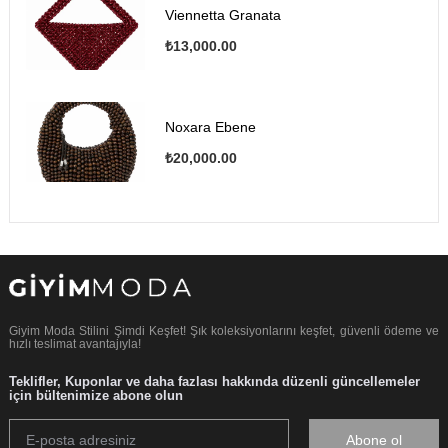
Viennetta Granata
₺13,000.00
Noxara Ebene
₺20,000.00
Giyim Moda Stilini Şimdi Keşfet! Şık koleksiyonlarını keşfet, güvenli ödeme ve
hızlı teslimat avantajıyla!
Teklifler, Kuponlar ve daha fazlası hakkında düzenli güncellemeler
için bültenimize abone olun
Abone ol