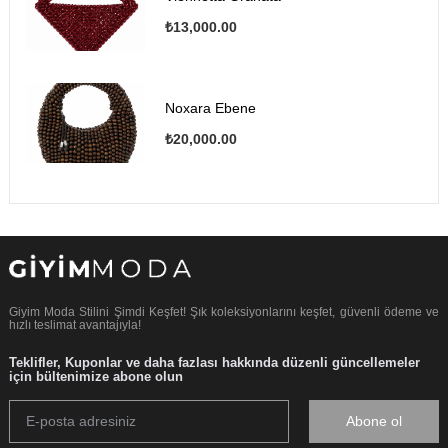
₺13,000.00
Noxara Ebene
₺20,000.00
Giyim Moda Stilini Şimdi Keşfet! Şık koleksiyonlarını keşfet, güvenli ödeme ve
hızlı teslimat avantajıyla!
Teklifler, Kuponlar ve daha fazlası hakkında düzenli güncellemeler
için bültenimize abone olun
Abone ol