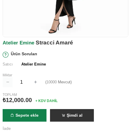
Stracci Amaré
Atelier Emine
Ürün Soruları
Satıcı
Atelier Emine
Miktar
(
10000
Mevcut)
TOPLAM
₺12,000.00
+ KDV DAHİL
Sepete ekle
Şimdi al
İade