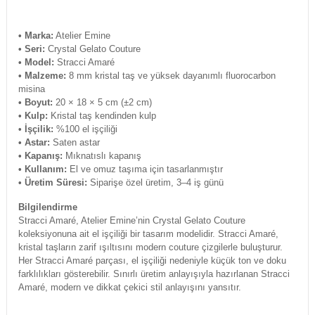
• Marka:
Atelier Emine
• Seri:
Crystal Gelato Couture
• Model:
Stracci Amaré
• Malzeme:
8 mm kristal taş ve yüksek dayanımlı fluorocarbon
misina
• Boyut:
20 × 18 × 5 cm (±2 cm)
• Kulp:
Kristal taş kendinden kulp
• İşçilik:
%100 el işçiliği
• Astar:
Saten astar
• Kapanış:
Mıknatıslı kapanış
• Kullanım:
El ve omuz taşıma için tasarlanmıştır
• Üretim Süresi:
Siparişe özel üretim, 3–4 iş günü
Bilgilendirme
Stracci Amaré, Atelier Emine’nin Crystal Gelato Couture
koleksiyonuna ait el işçiliği bir tasarım modelidir. Stracci Amaré,
kristal taşların zarif ışıltısını modern couture çizgilerle buluşturur.
Her Stracci Amaré parçası, el işçiliği nedeniyle küçük ton ve doku
farklılıkları gösterebilir. Sınırlı üretim anlayışıyla hazırlanan Stracci
Amaré, modern ve dikkat çekici stil anlayışını yansıtır.