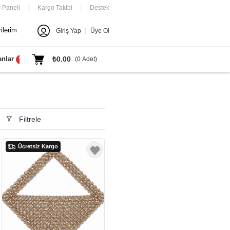
ı Paneli
Kargo Takibi
Destek
ilerim
Giriş Yap
Üye Ol
anlar
Yeni Ürünler
₺0.00
(
0
Adet)
Yeni
Yeni
Filtrele
Ücretsiz Kargo