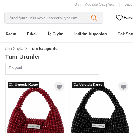
Giyim Moda'da Satış Yap
Satıc
Favor
Kadın
Erkek
İç Giyim
İndirim Kuponları
Çok Sat
Ana Sayfa
Tüm kategoriler
Tüm Ürünler
En yeni
Ücretsiz Kargo
Ücretsiz Kargo