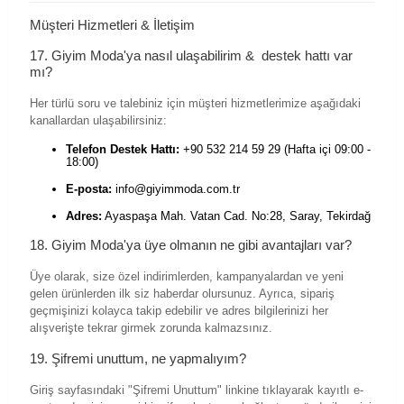
Müşteri Hizmetleri & İletişim
17. Giyim Moda'ya nasıl ulaşabilirim & destek hattı var
mı?
Her türlü soru ve talebiniz için müşteri hizmetlerimize aşağıdaki
kanallardan ulaşabilirsiniz:
Telefon Destek Hattı:
+90 532 214 59 29 (Hafta içi 09:00 -
18:00)
E-posta:
info@giyimmoda.com.tr
Adres:
Ayaspaşa Mah. Vatan Cad. No:28, Saray, Tekirdağ
18. Giyim Moda'ya üye olmanın ne gibi avantajları var?
Üye olarak, size özel indirimlerden, kampanyalardan ve yeni
gelen ürünlerden ilk siz haberdar olursunuz. Ayrıca, sipariş
geçmişinizi kolayca takip edebilir ve adres bilgilerinizi her
alışverişte tekrar girmek zorunda kalmazsınız.
19. Şifremi unuttum, ne yapmalıyım?
Giriş sayfasındaki "Şifremi Unuttum" linkine tıklayarak kayıtlı e-