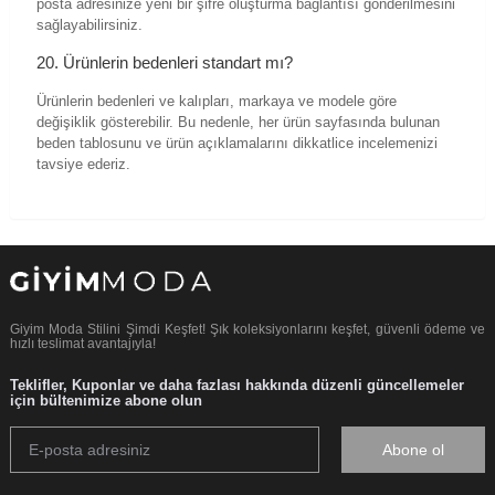
posta adresinize yeni bir şifre oluşturma bağlantısı gönderilmesini
sağlayabilirsiniz.
20. Ürünlerin bedenleri standart mı?
Ürünlerin bedenleri ve kalıpları, markaya ve modele göre
değişiklik gösterebilir. Bu nedenle, her ürün sayfasında bulunan
beden tablosunu ve ürün açıklamalarını dikkatlice incelemenizi
tavsiye ederiz.
Giyim Moda Stilini Şimdi Keşfet! Şık koleksiyonlarını keşfet, güvenli ödeme ve
hızlı teslimat avantajıyla!
Teklifler, Kuponlar ve daha fazlası hakkında düzenli güncellemeler
için bültenimize abone olun
Abone ol