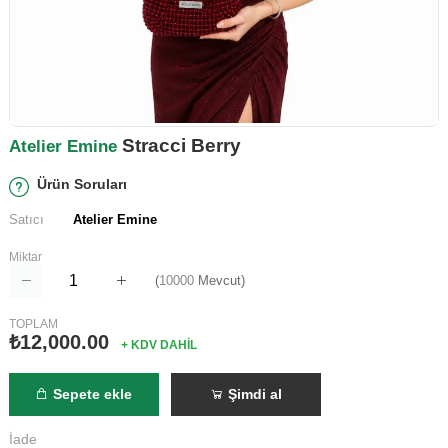
Stracci Berry
Atelier Emine
Ürün Soruları
Satıcı
Atelier Emine
Miktar
(
10000
Mevcut)
TOPLAM
₺12,000.00
+ KDV DAHİL
Sepete ekle
Şimdi al
İade