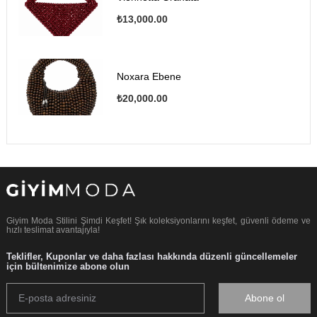
₺13,000.00
Noxara Ebene
₺20,000.00
Giyim Moda Stilini Şimdi Keşfet! Şık koleksiyonlarını keşfet, güvenli ödeme ve
hızlı teslimat avantajıyla!
Teklifler, Kuponlar ve daha fazlası hakkında düzenli güncellemeler
için bültenimize abone olun
Abone ol