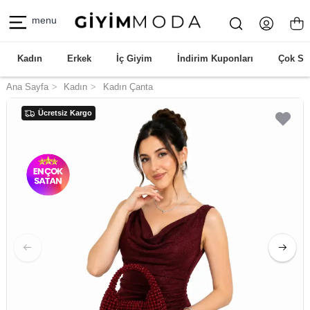
menu
Kadın
Erkek
İç Giyim
İndirim Kuponları
Çok Sa
Ana Sayfa
Kadın
Kadın Çanta
Ücretsiz Kargo
Ücretsiz Kargo
Ücretsiz Kargo
Ücretsiz Kargo
Ücretsiz Kargo
Ücretsiz Kargo