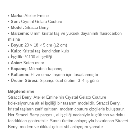
• Marka:
Atelier Emine
• Seri:
Crystal Gelato Couture
•
Model:
Stracci Berry
• Malzeme:
8 mm kristal taş ve yüksek dayanımlı fluorocarbon
misina
• Boyut:
20 × 18 × 5 cm (±2 cm)
• Kulp:
Kristal taş kendinden kulp
• İşçilik:
%100 el işçiliği
• Astar:
Saten astar
• Kapanış:
Mıknatıslı kapanış
• Kullanım:
El ve omuz taşıma için tasarlanmıştır
• Üretim Süresi:
Siparişe özel üretim, 3–4 iş günü
Bilgilendirme
Stracci Berry, Atelier Emine’nin Crystal Gelato Couture
koleksiyonuna ait el işçiliği bir tasarım modelidir. Stracci Berry,
kristal taşların zarif ışıltısını modern couture çizgilerle buluşturur.
Her Stracci Berry parçası, el işçiliği nedeniyle küçük ton ve doku
farklılıkları gösterebilir. Sınırlı üretim anlayışıyla hazırlanan Stracci
Berry, modern ve dikkat çekici stil anlayışını yansıtır.