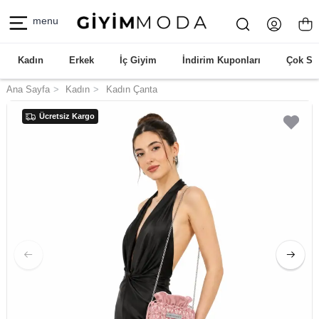
menu
Kadın
Erkek
İç Giyim
İndirim Kuponları
Çok Sa
Ana Sayfa
Kadın
Kadın Çanta
Ücretsiz Kargo
Ücretsiz Kargo
Ücretsiz Kargo
Ücretsiz Kargo
Ücretsiz Kargo
Ücretsiz Kargo