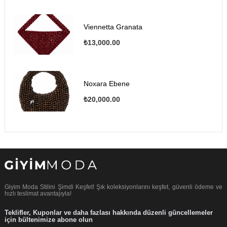
Viennetta Granata
₺13,000.00
Noxara Ebene
₺20,000.00
Giyim Moda Stilini Şimdi Keşfet! Şık koleksiyonlarını keşfet, güvenli ödeme ve
hızlı teslimat avantajıyla!
Teklifler, Kuponlar ve daha fazlası hakkında düzenli güncellemeler
için bültenimize abone olun