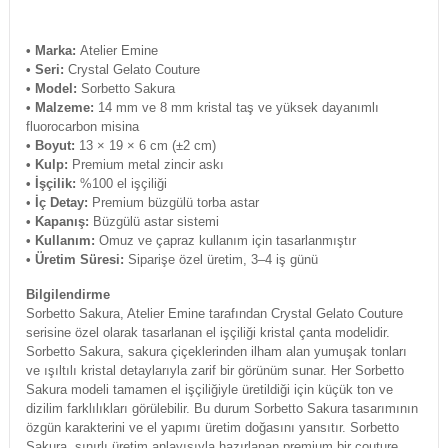
• Marka:
Atelier Emine
• Seri:
Crystal Gelato Couture
• Model:
Sorbetto Sakura
• Malzeme:
14 mm ve 8 mm kristal taş ve yüksek dayanımlı
fluorocarbon misina
• Boyut:
13 × 19 × 6 cm (±2 cm)
• Kulp:
Premium metal zincir askı
• İşçilik:
%100 el işçiliği
•
İç Detay:
Premium büzgülü torba astar
• Kapanış:
Büzgülü astar sistemi
• Kullanım:
Omuz ve çapraz kullanım için tasarlanmıştır
• Üretim Süresi:
Siparişe özel üretim, 3–4 iş günü
Bilgilendirme
Sorbetto Sakura, Atelier Emine tarafından Crystal Gelato Couture
serisine özel olarak tasarlanan el işçiliği kristal çanta modelidir.
Sorbetto Sakura, sakura çiçeklerinden ilham alan yumuşak tonları
ve ışıltılı kristal detaylarıyla zarif bir görünüm sunar. Her Sorbetto
Sakura modeli tamamen el işçiliğiyle üretildiği için küçük ton ve
dizilim farklılıkları görülebilir. Bu durum Sorbetto Sakura tasarımının
özgün karakterini ve el yapımı üretim doğasını yansıtır. Sorbetto
Sakura, sınırlı üretim anlayışıyla hazırlanan premium bir couture