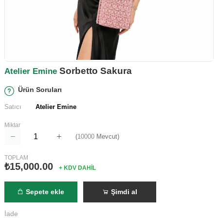
Sorbetto Sakura
Atelier Emine
Ürün Soruları
Satıcı
Atelier Emine
Miktar
(
10000
Mevcut)
TOPLAM
₺15,000.00
+ KDV DAHİL
Sepete ekle
Şimdi al
İade