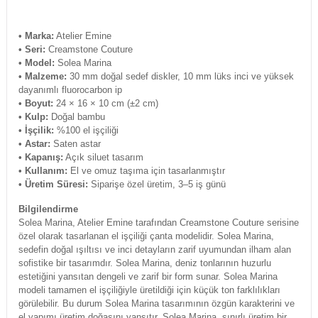
• Marka:
Atelier Emine
• Seri:
Creamstone Couture
• Model:
Solea Marina
• Malzeme:
30 mm doğal sedef diskler, 10 mm lüks inci ve yüksek
dayanımlı fluorocarbon ip
• Boyut:
24 × 16 × 10 cm (±2 cm)
• Kulp:
Doğal bambu
• İşçilik:
%100 el işçiliği
• Astar:
Saten astar
• Kapanış:
Açık siluet tasarım
• Kullanım:
El ve omuz taşıma için tasarlanmıştır
• Üretim Süresi:
Siparişe özel üretim, 3–5 iş günü
Bilgilendirme
Solea Marina, Atelier Emine tarafından Creamstone Couture serisine
özel olarak tasarlanan el işçiliği çanta modelidir. Solea Marina,
sedefin doğal ışıltısı ve inci detayların zarif uyumundan ilham alan
sofistike bir tasarımdır. Solea Marina, deniz tonlarının huzurlu
estetiğini yansıtan dengeli ve zarif bir form sunar. Solea Marina
modeli tamamen el işçiliğiyle üretildiği için küçük ton farklılıkları
görülebilir. Bu durum Solea Marina tasarımının özgün karakterini ve
el yapımı üretim doğasını yansıtır. Solea Marina, sınırlı üretim bir