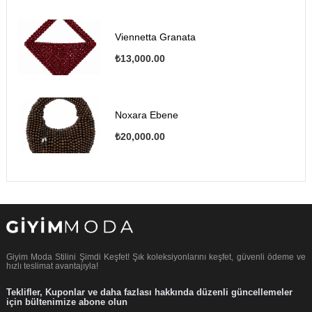
Viennetta Granata
₺13,000.00
Noxara Ebene
₺20,000.00
Giyim Moda Stilini Şimdi Keşfet! Şık koleksiyonlarını keşfet, güvenli ödeme ve
hızlı teslimat avantajıyla!
Teklifler, Kuponlar ve daha fazlası hakkında düzenli güncellemeler
için bültenimize abone olun