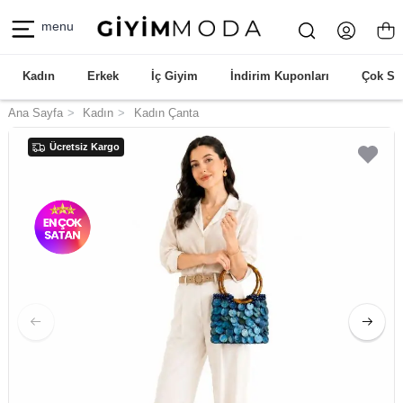
menu
Kadın
Erkek
İç Giyim
İndirim Kuponları
Çok Sa
Ana Sayfa
Kadın
Kadın Çanta
Ücretsiz Kargo
Ücretsiz Kargo
Ücretsiz Kargo
Ücretsiz Kargo
Ücretsiz Kargo
Ücretsiz Kargo