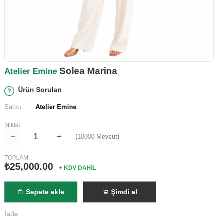
Solea Marina
Atelier Emine
Ürün Soruları
Satıcı
Atelier Emine
Miktar
(
10000
Mevcut)
TOPLAM
₺25,000.00
+ KDV DAHİL
Sepete ekle
Şimdi al
İade