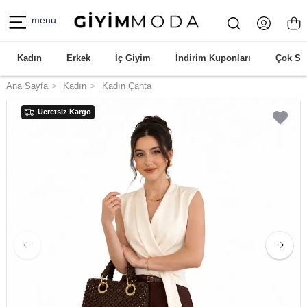
menu
Kadın
Erkek
İç Giyim
İndirim Kuponları
Çok Sa
Ana Sayfa
Kadın
Kadın Çanta
Ücretsiz Kargo
Ücretsiz Kargo
Ücretsiz Kargo
Ücretsiz Kargo
Ücretsiz Kargo
Ücretsiz Kargo