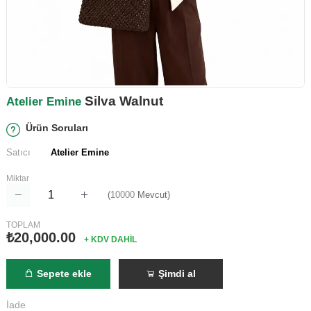
Silva Walnut
Atelier Emine
Ürün Soruları
Satıcı
Atelier Emine
Miktar
(
10000
Mevcut)
TOPLAM
₺20,000.00
+ KDV DAHİL
Sepete ekle
Şimdi al
İade