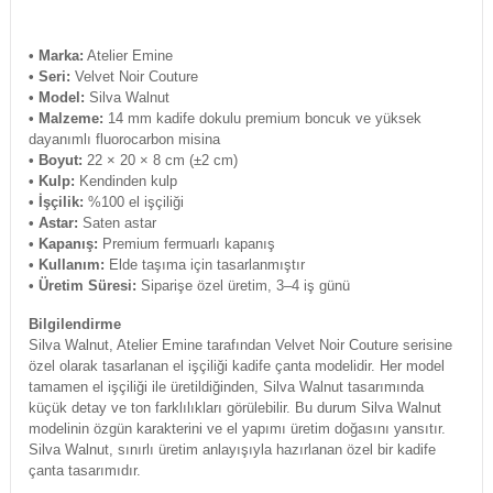
• Marka:
Atelier Emine
• Seri:
Velvet Noir Couture
• Model:
Silva Walnut
• Malzeme:
14 mm kadife dokulu premium boncuk ve yüksek
dayanımlı fluorocarbon misina
• Boyut:
22 × 20 × 8 cm (±2 cm)
• Kulp:
Kendinden kulp
• İşçilik:
%100 el işçiliği
• Astar:
Saten astar
• Kapanış:
Premium fermuarlı kapanış
• Kullanım:
Elde taşıma için tasarlanmıştır
• Üretim Süresi:
Siparişe özel üretim, 3–4 iş günü
Bilgilendirme
Silva Walnut, Atelier Emine tarafından Velvet Noir Couture serisine
özel olarak tasarlanan el işçiliği kadife çanta modelidir. Her model
tamamen el işçiliği ile üretildiğinden, Silva Walnut tasarımında
küçük detay ve ton farklılıkları görülebilir. Bu durum Silva Walnut
modelinin özgün karakterini ve el yapımı üretim doğasını yansıtır.
Silva Walnut, sınırlı üretim anlayışıyla hazırlanan özel bir kadife
çanta tasarımıdır.