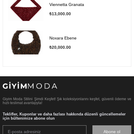
Viennetta Granata
₺13,000.00
Noxara Ebene
₺20,000.00
Giyim Moda Stilini Şimdi Keşfet! Şık koleksiyonlarını keşfet, güvenli ödeme ve
hızlı teslimat avantajıyla!
Teklifler, Kuponlar ve daha fazlası hakkında düzenli güncellemeler
için bültenimize abone olun
Abone ol