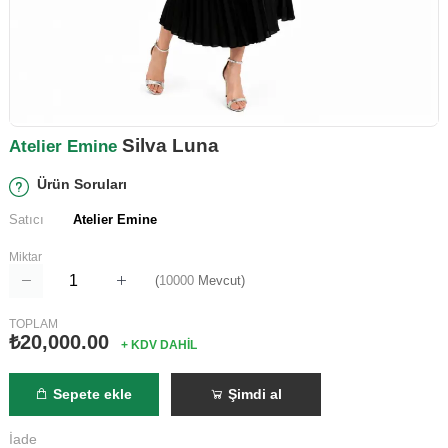
Silva Luna
Atelier Emine
Ürün Soruları
Satıcı
Atelier Emine
Miktar
(
10000
Mevcut)
TOPLAM
₺20,000.00
+ KDV DAHİL
Sepete ekle
Şimdi al
İade