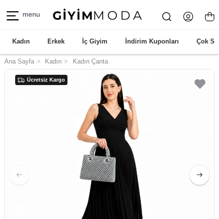
menu
Kadın
Erkek
İç Giyim
İndirim Kuponları
Çok Sa
Ana Sayfa
Kadın
Kadın Çanta
Ücretsiz Kargo
Ücretsiz Kargo
Ücretsiz Kargo
Ücretsiz Kargo
Ücretsiz Kargo
Ücretsiz Kargo