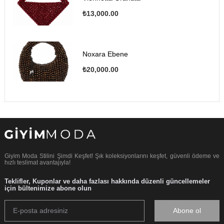
₺13,000.00
Noxara Ebene
₺20,000.00
Giyim Moda Stilini Şimdi Keşfet! Şık koleksiyonlarını keşfet, güvenli ödeme ve
hızlı teslimat avantajıyla!
Teklifler, Kuponlar ve daha fazlası hakkında düzenli güncellemeler
için bültenimize abone olun
Abone ol