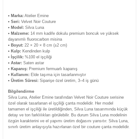
• Marka:
Atelier Emine
• Seri:
Velvet Noir Couture
• Model:
Silva Luna
• Malzeme:
14 mm kadife dokulu premium boncuk ve yüksek
dayanımlı fluorocarbon misina
• Boyut:
22 × 20 × 8 cm (±2 cm)
• Kulp:
Kendinden kulp
• İşçilik:
%100 el işçiliği
• Astar:
Saten astar
• Kapanış:
Premium fermuarlı kapanış
• Kullanım:
Elde taşıma için tasarlanmıştır
• Üretim Süresi:
Siparişe özel üretim, 3–4 iş günü
Bilgilendirme
Silva Luna, Atelier Emine tarafından Velvet Noir Couture serisine
özel olarak tasarlanan el işçiliği çanta modelidir. Her model
tamamen el işçiliği ile üretildiğinden, Silva Luna tasarımında küçük
detay ve ton farklılıkları görülebilir. Bu durum Silva Luna modelinin
özgün karakterini ve el yapımı üretim doğasını yansıtır. Silva Luna,
sınırlı üretim anlayışıyla hazırlanan özel bir couture çanta modelidir.