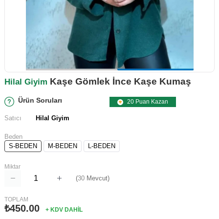
Kaşe Gömlek İnce Kaşe Kumaş
Hilal Giyim
Ürün Soruları
20 Puan Kazan
Satıcı
Hilal Giyim
Beden
S-BEDEN
M-BEDEN
L-BEDEN
Miktar
(
30
Mevcut)
TOPLAM
₺450.00
+ KDV DAHİL