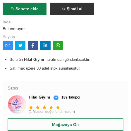
Sepete ekle
Şimdi al
İade
Bulunmuyor
Paylaş
Bu ürün
Hilal Giyim
tarafından gönderilecektir.
Satılmak üzere 30 adet stok sunulmuştur.
Satıcı
Hilal Giyim
189 Takipçi
(1 Musteri değerlendirmeleri)
Mağazaya Git