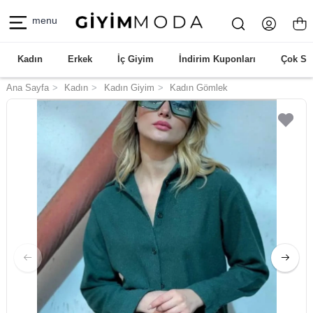
menu
Kadın
Erkek
İç Giyim
İndirim Kuponları
Çok Sa
Ana Sayfa
Kadın
Kadın Giyim
Kadın Gömlek