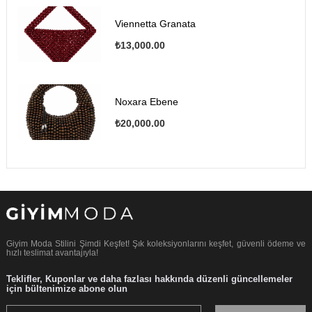
Viennetta Granata
₺13,000.00
Noxara Ebene
₺20,000.00
Giyim Moda Stilini Şimdi Keşfet! Şık koleksiyonlarını keşfet, güvenli ödeme ve
hızlı teslimat avantajıyla!
Teklifler, Kuponlar ve daha fazlası hakkında düzenli güncellemeler
için bültenimize abone olun