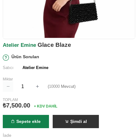
Glace Blaze
Atelier Emine
Ürün Soruları
Satıcı
Atelier Emine
Miktar
(
10000
Mevcut)
TOPLAM
₺7,500.00
+ KDV DAHİL
Sepete ekle
Şimdi al
İade