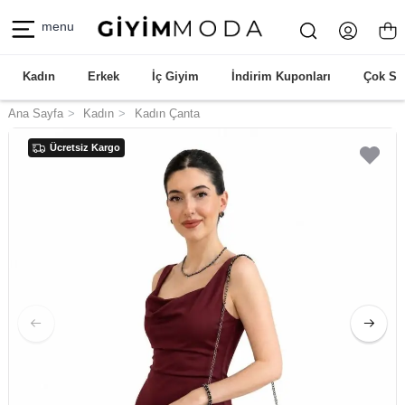
menu
Kadın
Erkek
İç Giyim
İndirim Kuponları
Çok Sa
Ana Sayfa
Kadın
Kadın Çanta
Ücretsiz Kargo
Ücretsiz Kargo
Ücretsiz Kargo
Ücretsiz Kargo
Ücretsiz Kargo
Ücretsiz Kargo