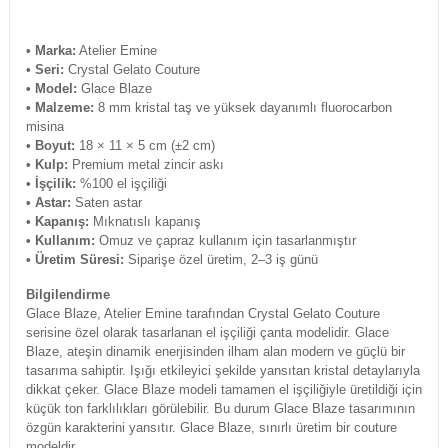
• Marka:
Atelier Emine
• Seri:
Crystal Gelato Couture
• Model:
Glace Blaze
• Malzeme:
8 mm kristal taş ve yüksek dayanımlı fluorocarbon
misina
• Boyut:
18 × 11 × 5 cm (±2 cm)
• Kulp:
Premium metal zincir askı
• İşçilik:
%100 el işçiliği
• Astar:
Saten astar
• Kapanış:
Mıknatıslı kapanış
• Kullanım:
Omuz ve çapraz kullanım için tasarlanmıştır
• Üretim Süresi:
Siparişe özel üretim, 2–3 iş günü
Bilgilendirme
Glace Blaze, Atelier Emine tarafından Crystal Gelato Couture
serisine özel olarak tasarlanan el işçiliği çanta modelidir. Glace
Blaze, ateşin dinamik enerjisinden ilham alan modern ve güçlü bir
tasarıma sahiptir. Işığı etkileyici şekilde yansıtan kristal detaylarıyla
dikkat çeker. Glace Blaze modeli tamamen el işçiliğiyle üretildiği için
küçük ton farklılıkları görülebilir. Bu durum Glace Blaze tasarımının
özgün karakterini yansıtır. Glace Blaze, sınırlı üretim bir couture
modeldir.