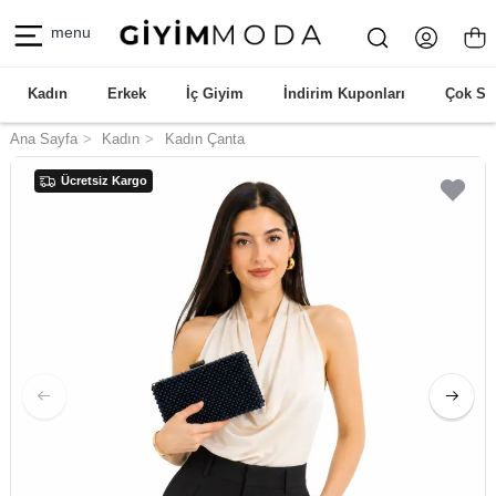
menu
Kadın
Erkek
İç Giyim
İndirim Kuponları
Çok Sa
Ana Sayfa
Kadın
Kadın Çanta
Ücretsiz Kargo
Ücretsiz Kargo
Ücretsiz Kargo
Ücretsiz Kargo
Ücretsiz Kargo
Ücretsiz Kargo