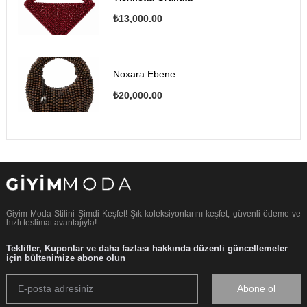
₺13,000.00
Noxara Ebene
₺20,000.00
Giyim Moda Stilini Şimdi Keşfet! Şık koleksiyonlarını keşfet, güvenli ödeme ve
hızlı teslimat avantajıyla!
Teklifler, Kuponlar ve daha fazlası hakkında düzenli güncellemeler
için bültenimize abone olun
Abone ol