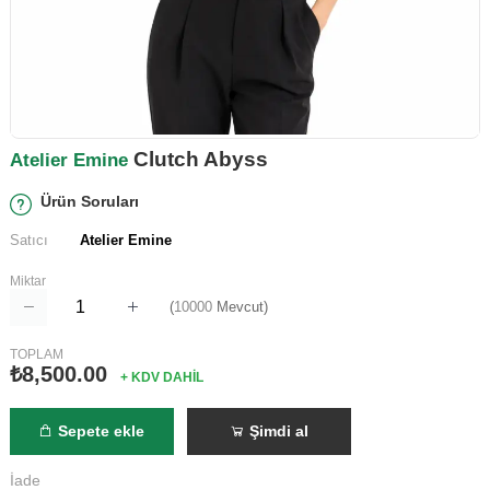
Clutch Abyss
Atelier Emine
Ürün Soruları
Satıcı
Atelier Emine
Miktar
(
10000
Mevcut)
TOPLAM
₺8,500.00
+ KDV DAHİL
Sepete ekle
Şimdi al
İade