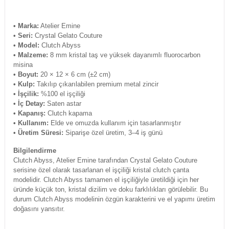
• Marka:
Atelier Emine
• Seri:
Crystal Gelato Couture
• Model:
Clutch Abyss
• Malzeme:
8 mm kristal taş ve yüksek dayanımlı fluorocarbon
misina
• Boyut:
20 × 12 × 6 cm (±2 cm)
• Kulp:
Takılıp çıkarılabilen premium metal zincir
• İşçilik:
%100 el işçiliği
• İç Detay:
Saten astar
• Kapanış:
Clutch kapama
• Kullanım:
Elde ve omuzda kullanım için tasarlanmıştır
• Üretim Süresi:
Siparişe özel üretim, 3–4 iş günü
Bilgilendirme
Clutch Abyss, Atelier Emine tarafından Crystal Gelato Couture
serisine özel olarak tasarlanan el işçiliği kristal clutch çanta
modelidir. Clutch Abyss tamamen el işçiliğiyle üretildiği için her
üründe küçük ton, kristal dizilim ve doku farklılıkları görülebilir. Bu
durum Clutch Abyss modelinin özgün karakterini ve el yapımı üretim
doğasını yansıtır.