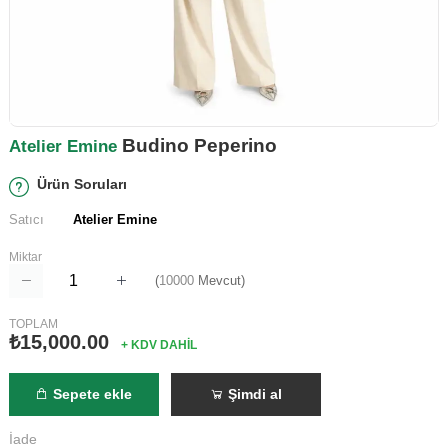
Budino Peperino
Atelier Emine
Ürün Soruları
Satıcı
Atelier Emine
Miktar
(
10000
Mevcut)
TOPLAM
₺15,000.00
+ KDV DAHİL
Sepete ekle
Şimdi al
İade