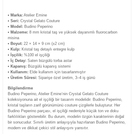
• Marka:
Atelier Emine
• Seri:
Crystal Gelato Couture
• Model:
Budino Peperino
• Malzeme:
8 mm kristal taş ve yüksek dayanımlı fluorocarbon
misina
• Boyut:
22 × 14 × 9 cm (±2 cm)
• Kulp:
Kristal taş detaylı entegre kulp
• İşçilik:
%100 el işçiliği
• İç Detay:
Saten büzgülü torba astar
• Kapanış:
Büzgülü kapanış sistemi
• Kullanım:
Elde kullanım için tasarlanmıştır
• Üretim Süresi:
Siparişe özel üretim, 3–4 iş günü
Bilgilendirme
Budino Peperino, Atelier Emine’nin Crystal Gelato Couture
koleksiyonuna ait el işçiliği bir tasarım modelidir. Budino Peperino,
kristal taşların zarif görünümünü couture çizgilerle buluşturur. Her
Budino Peperino parçası, el işçiliği nedeniyle küçük ton ve doku
farklılıkları gösterebilir. Bu durum, modelin özgün karakterinin doğal
bir sonucudur. Sınırlı üretim anlayışıyla hazırlanan Budino Peperino,
modern ve dikkat çekici stil anlayışını yansıtır.