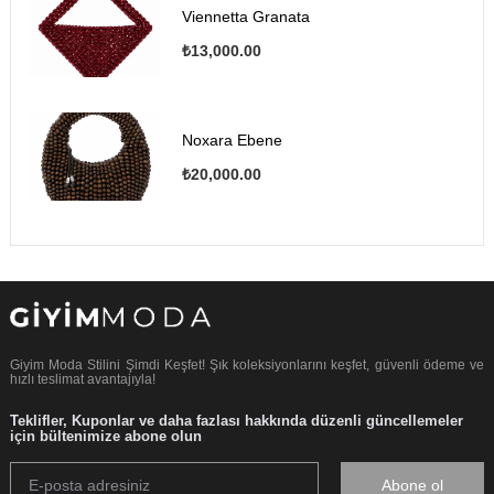
Viennetta Granata
₺13,000.00
Noxara Ebene
₺20,000.00
Giyim Moda Stilini Şimdi Keşfet! Şık koleksiyonlarını keşfet, güvenli ödeme ve
hızlı teslimat avantajıyla!
Teklifler, Kuponlar ve daha fazlası hakkında düzenli güncellemeler
için bültenimize abone olun
Abone ol