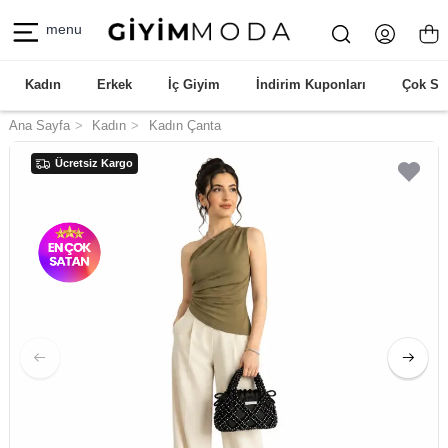
menu
Kadın
Erkek
İç Giyim
İndirim Kuponları
Çok Sa
Ana Sayfa
Kadın
Kadın Çanta
Ücretsiz Kargo
Ücretsiz Kargo
Ücretsiz Kargo
Ücretsiz Kargo
Ücretsiz Kargo
Ücretsiz Kargo