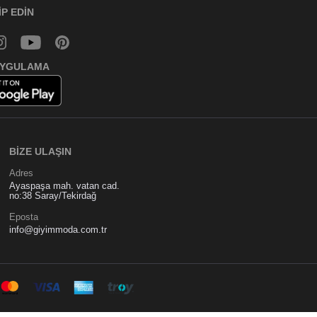
IP EDIN
UYGULAMA
BİZE ULAŞIN
Adres
Ayaspaşa mah. vatan cad.
no:38 Saray/Tekirdağ
Eposta
info@giyimmoda.com.tr