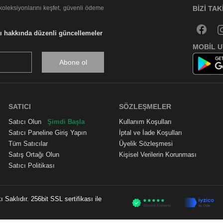
koleksiyonlarını keşfet, güvenli ödeme
BIZI TAK
ası hakkında düzenli güncellemeler
MOBIL 
Abone ol
SATICI
SÖZLEŞMELER
Satıcı Olun
Şimdi Başla
Kullanım Koşulları
Satıcı Paneline Giriş Yapın
İptal ve İade Koşulları
Tüm Satıcılar
Üyelik Sözleşmesi
Satış Ortağı Olun
Kişisel Verilerin Korunması
Satıcı Politikası
aklıdır. 256bit SSL sertifikası ile