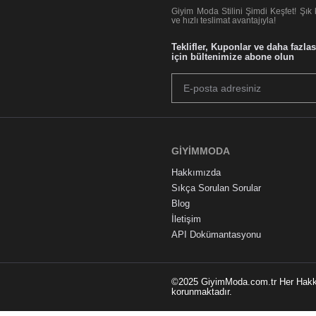
Giyim Moda Stilini Şimdi Keşfet! Şık 
ve hızlı teslimat avantajıyla!
Teklifler, Kuponlar ve daha fazl
için bültenimize abone olun
GIYIMMODA
Hakkımızda
Sıkça Sorulan Sorular
Blog
İletişim
API Dokümantasyonu
©2025 GiyimModa.com.tr Her Hakkı S
korunmaktadır.