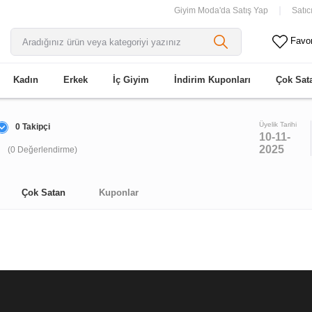
Giyim Moda'da Satış Yap
Satıc
Favor
Kadın
Erkek
İç Giyim
İndirim Kuponları
Çok Sat
Üyelik Tarihi
0 Takipçi
10-11-
2025
(0 Değerlendirme)
Çok Satan
Kuponlar