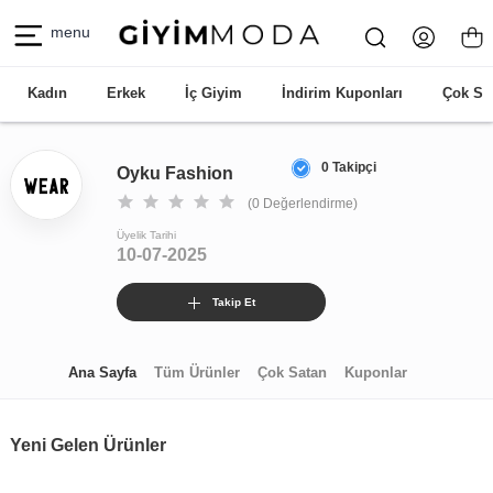
menu
Kadın
Erkek
İç Giyim
İndirim Kuponları
Çok Sa
0 Takipçi
Oyku Fashion
(0 Değerlendirme)
Üyelik Tarihi
10-07-2025
Takip Et
Ana Sayfa
Tüm Ürünler
Çok Satan
Kuponlar
Yeni Gelen Ürünler