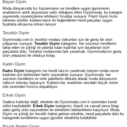
Bayan Giyim
Moda dünyasında hız kazanmanın ve trendlere uygun giyinmenin
anahtarının anlık alışverişte saklı olduğunu bilen Giyimmoda, bu kategori
sayesinde ziyaretçilerine etkileyici fırsatlar sunuyor. Flash Giyim hızla
tükenen ürünler, kullanıcıların en beğendikleri trend parçaları uygun
fiyatlarla almasına imkan tanıyor.
Tesettür Giyim
Giyimmoda.com.tr, tesettür modası tutkunları için de geniş bir ürün
yelpazesi sunuyor.
Tesettür Giyim
kategorisi, her sezonun trendlerini
takip eden ve şıklığı ön planda tutan kadınlar için tasarlanan özel
parçalarla dolu. Tesettür modasında fark yaratmak, Giyimmoda'nın geniş
ürün yelpazesi ile oldukça kolay.
Kadın Giyim
Kadın Giyim
kategorisi ise kendi tarzını yaratmak isteyen moda sever
kadınlar için birbirinden farklı seçenekler sunuyor. Giyimmoda, her
sezonun trendlerini ve renk paletlerini dikkate alarak moda dünyasının
nabzını tutmayı başarıyor. Kullanıcılar, aradıkları tarzdaki birçok ürüne
site üzerinden hızlıca ulaşabiliyor.
Erkek Giyim
Sadece kadınlar değil, erkekler de Giyimmoda.com.tr üzerinden kendi
stilini keşfedebilir.
Erkek Giyim
kategorisi, klasik ve casual tarza hitap
eden geniş ürün seçenekleri ile erkeklerin beklentilerini karşılıyor. Moda
Giyim ve şıklığı bir öncelik haline getiren erkekler, trend parçalarla dolu bu
kategoride kendilerine uygun giysileri rahatlıkla bulabilirler.
Büyük Beden Giyim