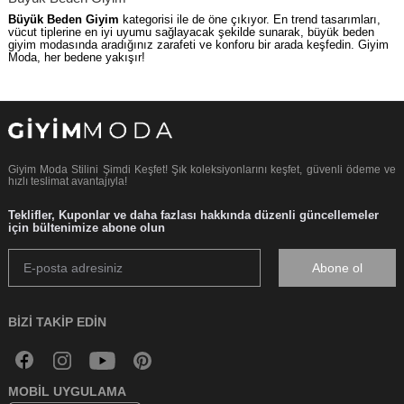
Büyük Beden Giyim
kategorisi ile de öne çıkıyor. En trend tasarımları,
vücut tiplerine en iyi uyumu sağlayacak şekilde sunarak, büyük beden
giyim modasında aradığınız zarafeti ve konforu bir arada keşfedin. Giyim
Moda, her bedene yakışır!
Giyim Moda Stilini Şimdi Keşfet! Şık koleksiyonlarını keşfet, güvenli ödeme ve
hızlı teslimat avantajıyla!
Teklifler, Kuponlar ve daha fazlası hakkında düzenli güncellemeler
için bültenimize abone olun
Abone ol
BIZI TAKIP EDIN
MOBIL UYGULAMA