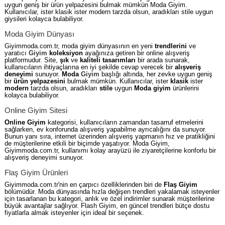
uygun geniş bir ürün yelpazesini bulmak mümkün Moda Giyim.
Kullanıcılar, ister klasik ister modern tarzda olsun, aradıkları stile uygun
giysileri kolayca bulabiliyor.
Moda Giyim Dünyası
Giyimmoda.com.tr, moda giyim dünyasının en yeni
trendlerini
ve
yaratıcı
Giyim
koleksiyon
ayağınıza getiren bir online alışveriş
platformudur. Site,
şık
ve
kaliteli
tasarımları
bir arada sunarak,
kullanıcıların ihtiyaçlarına en iyi şekilde cevap verecek bir
alışveriş
deneyimi
sunuyor.
Moda
Giyim
başlığı altında, her zevke uygun geniş
bir
ürün yelpazesini
bulmak mümkün. Kullanıcılar, ister
klasik
ister
modern
tarzda olsun, aradıkları
stile
uygun
Moda giyim
ürünlerini
kolayca bulabiliyor.
Online Giyim Sitesi
Online Giyim
kategorisi, kullanıcıların zamandan tasarruf etmelerini
sağlarken, ev konforunda alışveriş yapabilme ayrıcalığını da sunuyor.
Bunun yanı sıra, internet üzerinden alışveriş yapmanın hız ve pratikliğini
de müşterilerine etkili bir biçimde yaşatıyor. Moda Giyim,
Giyimmoda.com.tr, kullanımı kolay arayüzü ile ziyaretçilerine konforlu bir
alışveriş deneyimi sunuyor.
Flaş Giyim Ürünleri
Giyimmoda.com.tr'nin en çarpıcı özelliklerinden biri de
Flaş Giyim
bölümüdür. Moda dünyasında hızla değişen trendleri yakalamak isteyenler
için tasarlanan bu kategori, anlık ve özel indirimler sunarak müşterilerine
büyük avantajlar sağlıyor. Flash Giyim, en güncel trendleri bütçe dostu
fiyatlarla almak isteyenler için ideal bir seçenek.