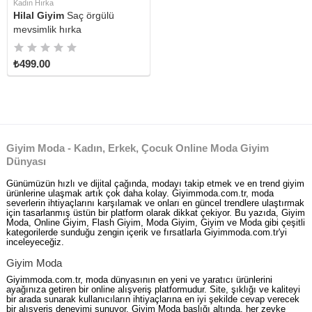
Kadın Hırka
Hilal Giyim
Saç örgülü
mevsimlik hırka
₺499.00
Giyim Moda - Kadın, Erkek, Çocuk Online Moda Giyim
Dünyası
Günümüzün hızlı ve dijital çağında, modayı takip etmek ve en trend giyim
ürünlerine ulaşmak artık çok daha kolay. Giyimmoda.com.tr, moda
severlerin ihtiyaçlarını karşılamak ve onları en güncel trendlere ulaştırmak
için tasarlanmış üstün bir platform olarak dikkat çekiyor. Bu yazıda, Giyim
Moda, Online Giyim, Flash Giyim, Moda Giyim, Giyim ve Moda gibi çeşitli
kategorilerde sunduğu zengin içerik ve fırsatlarla Giyimmoda.com.tr'yi
inceleyeceğiz.
Giyim Moda
Giyimmoda.com.tr, moda dünyasının en yeni ve yaratıcı ürünlerini
ayağınıza getiren bir online alışveriş platformudur. Site, şıklığı ve kaliteyi
bir arada sunarak kullanıcıların ihtiyaçlarına en iyi şekilde cevap verecek
bir alışveriş deneyimi sunuyor. Giyim Moda başlığı altında, her zevke