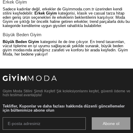
Erkek Giyim
Sadece kadınlar değil, erkekler de Giyimmoda.com.tr üzerinden kendi
stilini keşfedebilir.
Erkek Giyim
kategorisi, klasik ve casual tarza hitap
eden geniş ürün seçenekleri ile erkeklerin beklentilerini karşılıyor. Moda
Giyim ve şıklığı bir öncelik haline getiren erkekler, trend parçalarla dolu bu
kategoride kendilerine uygun giysileri rahatlıkla bulabilirler.
Büyük Beden Giyim
Büyük Beden Giyim
kategorisi ile de öne çıkıyor. En trend tasarımları,
vücut tiplerine en iyi uyumu sağlayacak şekilde sunarak, büyük beden
giyim modasında aradığınız zarafeti ve konforu bir arada keşfedin. Giyim
Moda, her bedene yakışır!
Giyim Moda Stilini Şimdi Keşfet! Şık koleksiyonlarını keşfet, güvenli ödeme ve
hızlı teslimat avantajıyla!
Teklifler, Kuponlar ve daha fazlası hakkında düzenli güncellemeler
için bültenimize abone olun
Abone ol