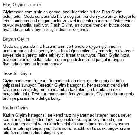
Flaş Giyim Ürünleri
Giyimmoda.com.tr'nin en çarpıcı özelliklerinden biri de
Flaş Giyim
bölümüdür. Moda dünyasında hızla değişen trendleri yakalamak isteyenler
için tasarlanan bu kategori, anlık ve özel indirimler sunarak müşterilerine
büyük avantajlar sağlıyor. Flash Giyim, en güncel trendleri bütçe dostu
fiyatlarla almak isteyenler için ideal bir seçenek.
Bayan Giyim
Moda dünyasında hız kazanmanın ve trendlere uygun giyinmenin
anahtarının anlık alışverişte saklı olduğunu bilen Giyimmoda, bu kategori
sayesinde ziyaretçilerine etkileyici fırsatlar sunuyor. Flash Giyim hızla
tükenen ürünler, kullanıcıların en beğendikleri trend parçaları uygun
fiyatlarla almasına imkan tanıyor.
Tesettür Giyim
Giyimmoda.com.tr, tesettür modası tutkunları için de geniş bir ürün
yelpazesi sunuyor.
Tesettür Giyim
kategorisi, her sezonun trendlerini
takip eden ve şıklığı ön planda tutan kadınlar için tasarlanan özel
parçalarla dolu. Tesettür modasında fark yaratmak, Giyimmoda'nın geniş
ürün yelpazesi ile oldukça kolay.
Kadın Giyim
Kadın Giyim
kategorisi ise kendi tarzını yaratmak isteyen moda sever
kadınlar için birbirinden farklı seçenekler sunuyor. Giyimmoda, her
sezonun trendlerini ve renk paletlerini dikkate alarak moda dünyasının
nabzını tutmayı başarıyor. Kullanıcılar, aradıkları tarzdaki birçok ürüne
site üzerinden hızlıca ulaşabiliyor.