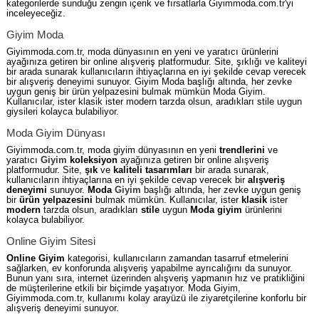
kategorilerde sunduğu zengin içerik ve fırsatlarla Giyimmoda.com.tr'yi
inceleyeceğiz.
Giyim Moda
Giyimmoda.com.tr, moda dünyasının en yeni ve yaratıcı ürünlerini
ayağınıza getiren bir online alışveriş platformudur. Site, şıklığı ve kaliteyi
bir arada sunarak kullanıcıların ihtiyaçlarına en iyi şekilde cevap verecek
bir alışveriş deneyimi sunuyor. Giyim Moda başlığı altında, her zevke
uygun geniş bir ürün yelpazesini bulmak mümkün Moda Giyim.
Kullanıcılar, ister klasik ister modern tarzda olsun, aradıkları stile uygun
giysileri kolayca bulabiliyor.
Moda Giyim Dünyası
Giyimmoda.com.tr, moda giyim dünyasının en yeni
trendlerini
ve
yaratıcı
Giyim
koleksiyon
ayağınıza getiren bir online alışveriş
platformudur. Site,
şık
ve
kaliteli
tasarımları
bir arada sunarak,
kullanıcıların ihtiyaçlarına en iyi şekilde cevap verecek bir
alışveriş
deneyimi
sunuyor.
Moda
Giyim
başlığı altında, her zevke uygun geniş
bir
ürün yelpazesini
bulmak mümkün. Kullanıcılar, ister
klasik
ister
modern
tarzda olsun, aradıkları
stile
uygun
Moda giyim
ürünlerini
kolayca bulabiliyor.
Online Giyim Sitesi
Online Giyim
kategorisi, kullanıcıların zamandan tasarruf etmelerini
sağlarken, ev konforunda alışveriş yapabilme ayrıcalığını da sunuyor.
Bunun yanı sıra, internet üzerinden alışveriş yapmanın hız ve pratikliğini
de müşterilerine etkili bir biçimde yaşatıyor. Moda Giyim,
Giyimmoda.com.tr, kullanımı kolay arayüzü ile ziyaretçilerine konforlu bir
alışveriş deneyimi sunuyor.