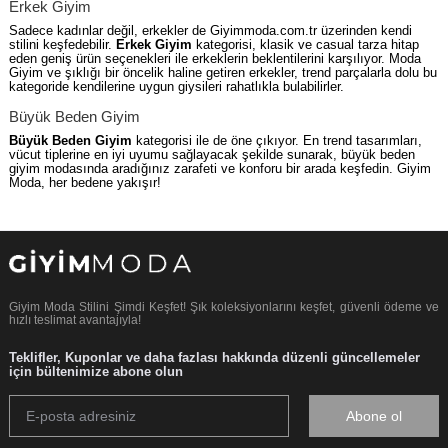
Erkek Giyim
Sadece kadınlar değil, erkekler de Giyimmoda.com.tr üzerinden kendi
stilini keşfedebilir.
Erkek Giyim
kategorisi, klasik ve casual tarza hitap
eden geniş ürün seçenekleri ile erkeklerin beklentilerini karşılıyor. Moda
Giyim ve şıklığı bir öncelik haline getiren erkekler, trend parçalarla dolu bu
kategoride kendilerine uygun giysileri rahatlıkla bulabilirler.
Büyük Beden Giyim
Büyük Beden Giyim
kategorisi ile de öne çıkıyor. En trend tasarımları,
vücut tiplerine en iyi uyumu sağlayacak şekilde sunarak, büyük beden
giyim modasında aradığınız zarafeti ve konforu bir arada keşfedin. Giyim
Moda, her bedene yakışır!
Giyim Moda Stilini Şimdi Keşfet! Şık koleksiyonlarını keşfet, güvenli ödeme ve
hızlı teslimat avantajıyla!
Teklifler, Kuponlar ve daha fazlası hakkında düzenli güncellemeler
için bültenimize abone olun
Abone ol