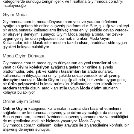
kategorilerde sunduğu zengin içerik ve fırsatlarla Giyimmoda.com.tr'yi
inceleyeceğiz.
Giyim Moda
Giyimmoda.com.tr, moda dünyasının en yeni ve yaratıcı ürünlerini
ayağınıza getiren bir online alışveriş platformudur. Site, şıklığı ve kaliteyi
bir arada sunarak kullanıcıların ihtiyaçlarına en iyi şekilde cevap verecek
bir alışveriş deneyimi sunuyor. Giyim Moda başlığı altında, her zevke
uygun geniş bir ürün yelpazesini bulmak mümkün Moda Giyim.
Kullanıcılar, ister klasik ister modern tarzda olsun, aradıkları stile uygun
giysileri kolayca bulabiliyor.
Moda Giyim Dünyası
Giyimmoda.com.tr, moda giyim dünyasının en yeni
trendlerini
ve
yaratıcı
Giyim
koleksiyon
ayağınıza getiren bir online alışveriş
platformudur. Site,
şık
ve
kaliteli
tasarımları
bir arada sunarak,
kullanıcıların ihtiyaçlarına en iyi şekilde cevap verecek bir
alışveriş
deneyimi
sunuyor.
Moda
Giyim
başlığı altında, her zevke uygun geniş
bir
ürün yelpazesini
bulmak mümkün. Kullanıcılar, ister
klasik
ister
modern
tarzda olsun, aradıkları
stile
uygun
Moda giyim
ürünlerini
kolayca bulabiliyor.
Online Giyim Sitesi
Online Giyim
kategorisi, kullanıcıların zamandan tasarruf etmelerini
sağlarken, ev konforunda alışveriş yapabilme ayrıcalığını da sunuyor.
Bunun yanı sıra, internet üzerinden alışveriş yapmanın hız ve pratikliğini
de müşterilerine etkili bir biçimde yaşatıyor. Moda Giyim,
Giyimmoda.com.tr, kullanımı kolay arayüzü ile ziyaretçilerine konforlu bir
alışveriş deneyimi sunuyor.