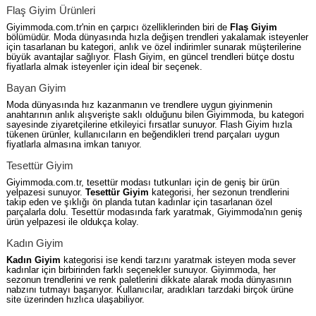
Flaş Giyim Ürünleri
Giyimmoda.com.tr'nin en çarpıcı özelliklerinden biri de
Flaş Giyim
bölümüdür. Moda dünyasında hızla değişen trendleri yakalamak isteyenler
için tasarlanan bu kategori, anlık ve özel indirimler sunarak müşterilerine
büyük avantajlar sağlıyor. Flash Giyim, en güncel trendleri bütçe dostu
fiyatlarla almak isteyenler için ideal bir seçenek.
Bayan Giyim
Moda dünyasında hız kazanmanın ve trendlere uygun giyinmenin
anahtarının anlık alışverişte saklı olduğunu bilen Giyimmoda, bu kategori
sayesinde ziyaretçilerine etkileyici fırsatlar sunuyor. Flash Giyim hızla
tükenen ürünler, kullanıcıların en beğendikleri trend parçaları uygun
fiyatlarla almasına imkan tanıyor.
Tesettür Giyim
Giyimmoda.com.tr, tesettür modası tutkunları için de geniş bir ürün
yelpazesi sunuyor.
Tesettür Giyim
kategorisi, her sezonun trendlerini
takip eden ve şıklığı ön planda tutan kadınlar için tasarlanan özel
parçalarla dolu. Tesettür modasında fark yaratmak, Giyimmoda'nın geniş
ürün yelpazesi ile oldukça kolay.
Kadın Giyim
Kadın Giyim
kategorisi ise kendi tarzını yaratmak isteyen moda sever
kadınlar için birbirinden farklı seçenekler sunuyor. Giyimmoda, her
sezonun trendlerini ve renk paletlerini dikkate alarak moda dünyasının
nabzını tutmayı başarıyor. Kullanıcılar, aradıkları tarzdaki birçok ürüne
site üzerinden hızlıca ulaşabiliyor.