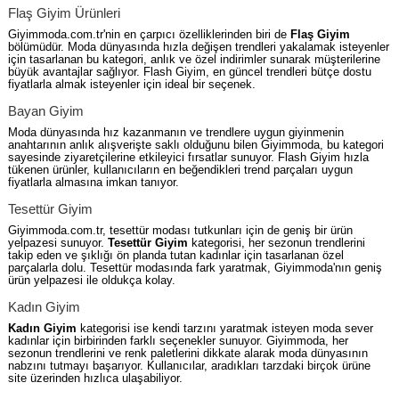
Flaş Giyim Ürünleri
Giyimmoda.com.tr'nin en çarpıcı özelliklerinden biri de
Flaş Giyim
bölümüdür. Moda dünyasında hızla değişen trendleri yakalamak isteyenler
için tasarlanan bu kategori, anlık ve özel indirimler sunarak müşterilerine
büyük avantajlar sağlıyor. Flash Giyim, en güncel trendleri bütçe dostu
fiyatlarla almak isteyenler için ideal bir seçenek.
Bayan Giyim
Moda dünyasında hız kazanmanın ve trendlere uygun giyinmenin
anahtarının anlık alışverişte saklı olduğunu bilen Giyimmoda, bu kategori
sayesinde ziyaretçilerine etkileyici fırsatlar sunuyor. Flash Giyim hızla
tükenen ürünler, kullanıcıların en beğendikleri trend parçaları uygun
fiyatlarla almasına imkan tanıyor.
Tesettür Giyim
Giyimmoda.com.tr, tesettür modası tutkunları için de geniş bir ürün
yelpazesi sunuyor.
Tesettür Giyim
kategorisi, her sezonun trendlerini
takip eden ve şıklığı ön planda tutan kadınlar için tasarlanan özel
parçalarla dolu. Tesettür modasında fark yaratmak, Giyimmoda'nın geniş
ürün yelpazesi ile oldukça kolay.
Kadın Giyim
Kadın Giyim
kategorisi ise kendi tarzını yaratmak isteyen moda sever
kadınlar için birbirinden farklı seçenekler sunuyor. Giyimmoda, her
sezonun trendlerini ve renk paletlerini dikkate alarak moda dünyasının
nabzını tutmayı başarıyor. Kullanıcılar, aradıkları tarzdaki birçok ürüne
site üzerinden hızlıca ulaşabiliyor.