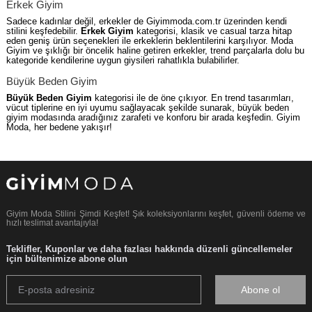
Erkek Giyim
Sadece kadınlar değil, erkekler de Giyimmoda.com.tr üzerinden kendi
stilini keşfedebilir.
Erkek Giyim
kategorisi, klasik ve casual tarza hitap
eden geniş ürün seçenekleri ile erkeklerin beklentilerini karşılıyor. Moda
Giyim ve şıklığı bir öncelik haline getiren erkekler, trend parçalarla dolu bu
kategoride kendilerine uygun giysileri rahatlıkla bulabilirler.
Büyük Beden Giyim
Büyük Beden Giyim
kategorisi ile de öne çıkıyor. En trend tasarımları,
vücut tiplerine en iyi uyumu sağlayacak şekilde sunarak, büyük beden
giyim modasında aradığınız zarafeti ve konforu bir arada keşfedin. Giyim
Moda, her bedene yakışır!
Giyim Moda Stilini Şimdi Keşfet! Şık koleksiyonlarını keşfet, güvenli ödeme ve
hızlı teslimat avantajıyla!
Teklifler, Kuponlar ve daha fazlası hakkında düzenli güncellemeler
için bültenimize abone olun
Abone ol