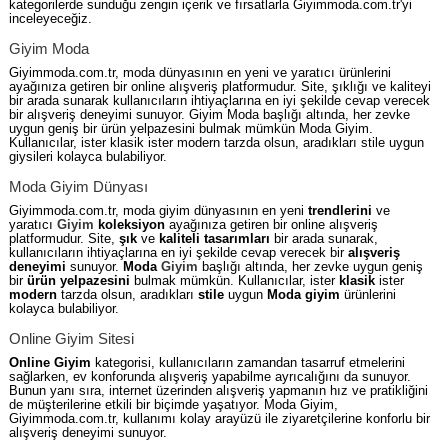
kategorilerde sunduğu zengin içerik ve fırsatlarla Giyimmoda.com.tr'yi
inceleyeceğiz.
Giyim Moda
Giyimmoda.com.tr, moda dünyasının en yeni ve yaratıcı ürünlerini
ayağınıza getiren bir online alışveriş platformudur. Site, şıklığı ve kaliteyi
bir arada sunarak kullanıcıların ihtiyaçlarına en iyi şekilde cevap verecek
bir alışveriş deneyimi sunuyor. Giyim Moda başlığı altında, her zevke
uygun geniş bir ürün yelpazesini bulmak mümkün Moda Giyim.
Kullanıcılar, ister klasik ister modern tarzda olsun, aradıkları stile uygun
giysileri kolayca bulabiliyor.
Moda Giyim Dünyası
Giyimmoda.com.tr, moda giyim dünyasının en yeni
trendlerini
ve
yaratıcı
Giyim
koleksiyon
ayağınıza getiren bir online alışveriş
platformudur. Site,
şık
ve
kaliteli
tasarımları
bir arada sunarak,
kullanıcıların ihtiyaçlarına en iyi şekilde cevap verecek bir
alışveriş
deneyimi
sunuyor.
Moda
Giyim
başlığı altında, her zevke uygun geniş
bir
ürün yelpazesini
bulmak mümkün. Kullanıcılar, ister
klasik
ister
modern
tarzda olsun, aradıkları
stile
uygun
Moda giyim
ürünlerini
kolayca bulabiliyor.
Online Giyim Sitesi
Online Giyim
kategorisi, kullanıcıların zamandan tasarruf etmelerini
sağlarken, ev konforunda alışveriş yapabilme ayrıcalığını da sunuyor.
Bunun yanı sıra, internet üzerinden alışveriş yapmanın hız ve pratikliğini
de müşterilerine etkili bir biçimde yaşatıyor. Moda Giyim,
Giyimmoda.com.tr, kullanımı kolay arayüzü ile ziyaretçilerine konforlu bir
alışveriş deneyimi sunuyor.