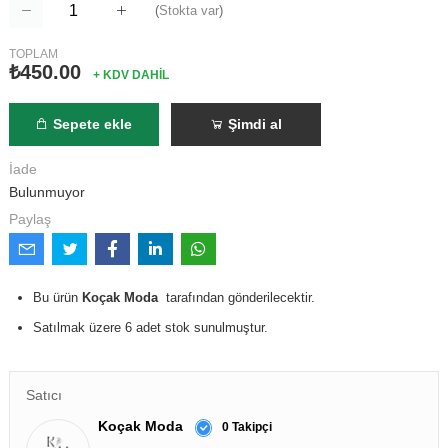
(
Stokta var
)
TOPLAM
₺450.00
+ KDV DAHİL
Sepete ekle
Şimdi al
İade
Bulunmuyor
Paylaş
Bu ürün
Koçak Moda
tarafından gönderilecektir.
Satılmak üzere 6 adet stok sunulmuştur.
Satıcı
Koçak Moda
0 Takipçi