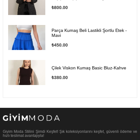
₺800.00
Parça Kumaş Beli Lastikli Şortlu Etek -
Mavi
₺450.00
Çilek Viskon Kumaş Basic Bluz-Kahve
₺380.00
Giyim Moda Stilini Şimdi Keşfet! Şık koleksiyonlarını keşfet, güvenli ödeme ve
hızlı teslimat avantajıyla!