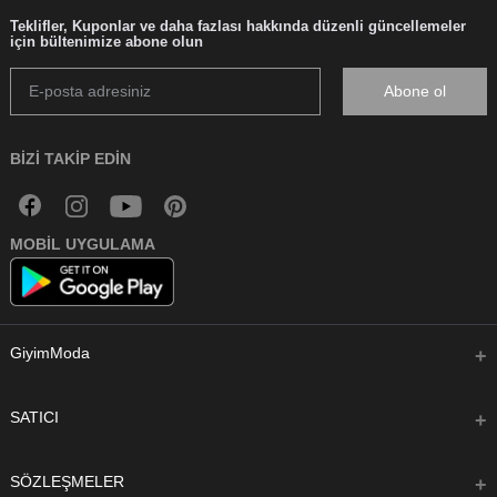
Teklifler, Kuponlar ve daha fazlası hakkında düzenli güncellemeler
için bültenimize abone olun
Abone ol
BIZI TAKIP EDIN
MOBIL UYGULAMA
GiyimModa
Hakkımızda
SATICI
Sıkça Sorulan Sorular
Satıcı Olun
Şimdi Başla
SÖZLEŞMELER
Blog