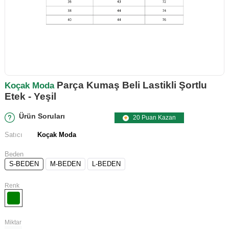
Parça Kumaş Beli Lastikli Şortlu
Koçak Moda
Etek - Yeşil
Ürün Soruları
20 Puan Kazan
Satıcı
Koçak Moda
Beden
S-BEDEN
M-BEDEN
L-BEDEN
Renk
Miktar